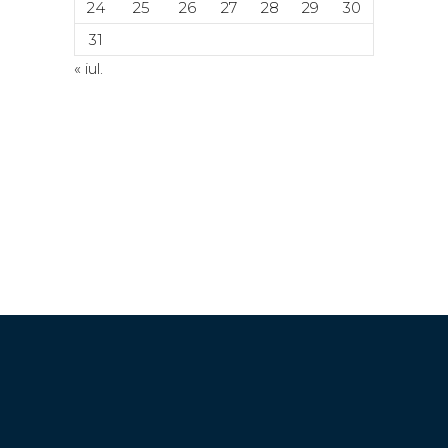
24
25
26
27
28
29
30
31
« iul.
© Copyright 2024. Toate drepturile
rezervate. ACETI