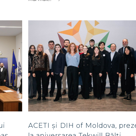
ui
ACETI și DIH of Moldova, prez
pas
la aniversarea Tekwill Bălți