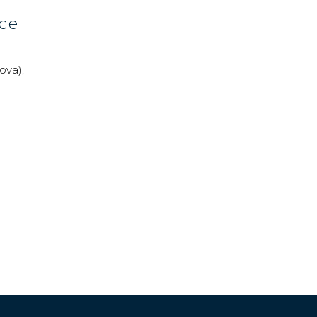
ce
ova),