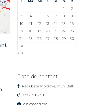
L
Ma
Mi
J
V
S
D
1
2
3
4
5
6
7
8
9
10
11
12
13
14
15
16
17
18
19
20
21
22
23
24
25
26
27
28
29
30
ant
31
« iul.
Date de contact:
Republica Moldova, mun. Bălți
în
+373 78823111
dih@aceti.md