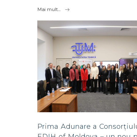
Mai mult...
Prima Adunare a Consorțiul
EDIH of Moldova – un nou 