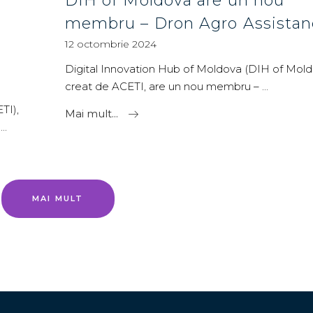
DIH of Moldova are un nou
membru – Dron Agro Assistan
12 octombrie 2024
Digital Innovation Hub of Moldova (DIH of Mold
creat de ACETI, are un nou membru –
TI),
Mai mult...
e
MAI MULT