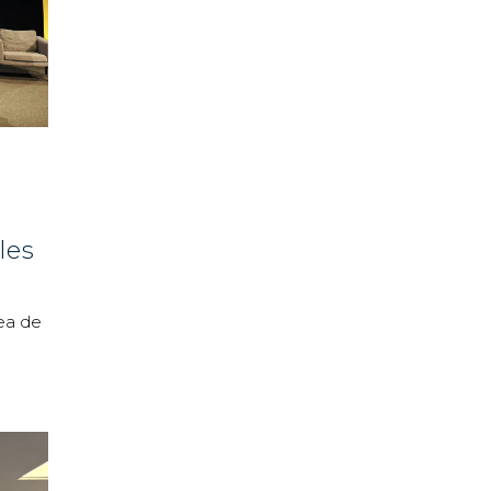
les
cea de