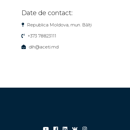
Date de contact:
Republica Moldova, mun. Bălți
+373 78823111
dih@aceti.md