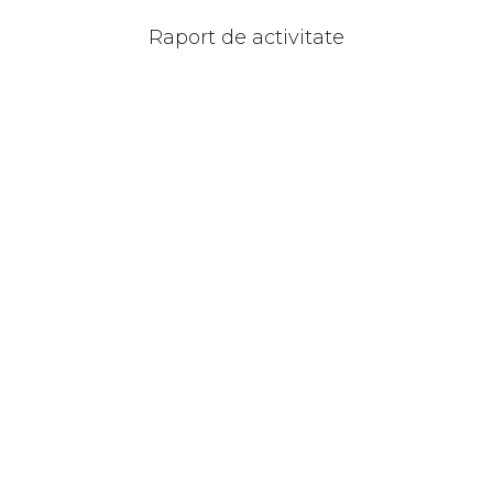
Raport de activitate
DearFlip: Loading PDF
Service ...