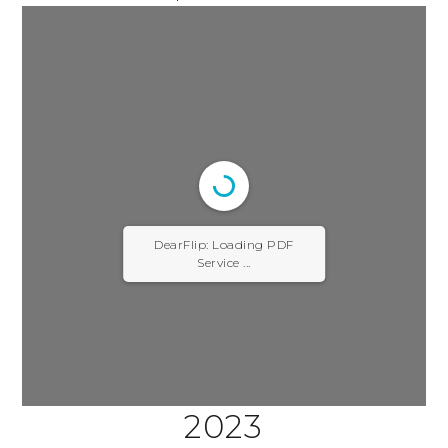
DearFlip: Loading PDF
Service ...
2023