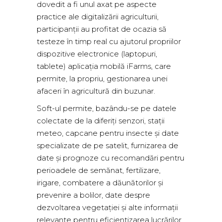
dovedit a fi unul axat pe aspecte
practice ale digitalizării agriculturii,
participanții au profitat de ocazia să
testeze în timp real cu ajutorul propriilor
dispozitive electronice (laptopuri,
tablete) aplicația mobilă iFarms, care
permite, la propriu, gestionarea unei
afaceri în agricultură din buzunar.
Soft-ul permite, bazându-se pe datele
colectate de la diferiți senzori, stații
meteo, capcane pentru insecte și date
specializate de pe satelit, furnizarea de
date și prognoze cu recomandări pentru
perioadele de semănat, fertilizare,
irigare, combatere a dăunătorilor și
prevenire a bolilor, date despre
dezvoltarea vegetației și alte informații
relevante pentru eficientizarea lucrărilor