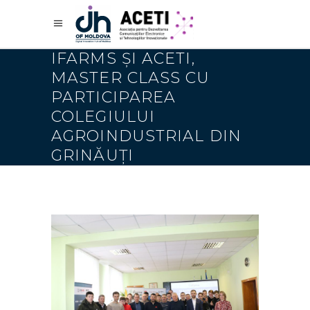
IFARMS ȘI ACETI,
MASTER CLASS CU
PARTICIPAREA
COLEGIULUI
AGROINDUSTRIAL DIN
GRINĂUȚI