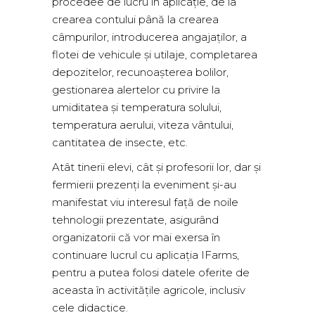
procedee de lucru în aplicație, de la
crearea contului până la crearea
câmpurilor, introducerea angajaților, a
flotei de vehicule și utilaje, completarea
depozitelor, recunoașterea bolilor,
gestionarea alertelor cu privire la
umiditatea și temperatura solului,
temperatura aerului, viteza vântului,
cantitatea de insecte, etc.
Atât tinerii elevi, cât și profesorii lor, dar și
fermierii prezenți la eveniment și-au
manifestat viu interesul față de noile
tehnologii prezentate, asigurând
organizatorii că vor mai exersa în
continuare lucrul cu aplicația IFarms,
pentru a putea folosi datele oferite de
aceasta în activitățile agricole, inclusiv
cele didactice.