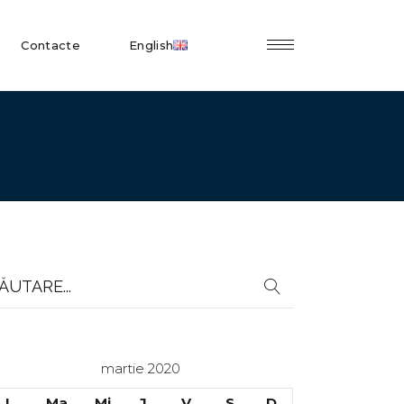
Contacte
English
earch
r:
martie 2020
L
Ma
Mi
J
V
S
D