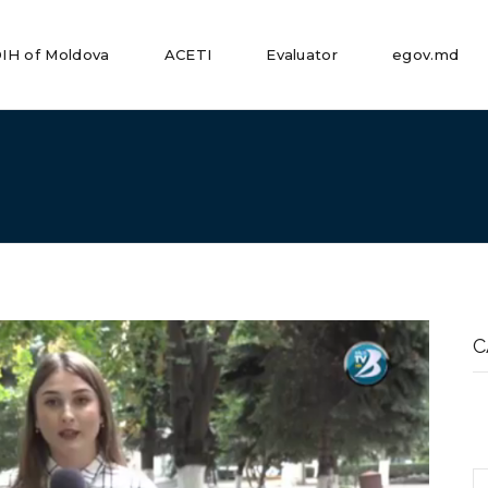
IH of Moldova
ACETI
Evaluator
egov.md
S
fo