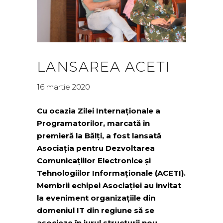
LANSAREA ACETI
16 martie 2020
Cu ocazia Zilei Internaționale a
Programatorilor, marcată în
premieră la Bălți, a fost lansată
Asociația pentru Dezvoltarea
Comunicațiilor Electronice și
Tehnologiilor Informaționale (ACETI).
Membrii echipei Asociației au invitat
la eveniment organizațiile din
domeniul IT din regiune să se
asocieze în jurul structurii nou-