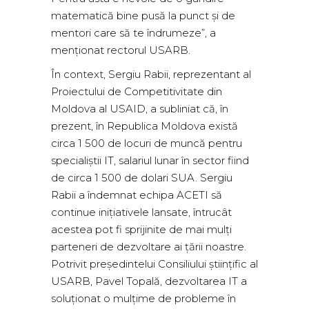
matematică bine pusă la punct și de
mentori care să te îndrumeze”, a
menționat rectorul USARB.
În context, Sergiu Rabii, reprezentant al
Proiectului de Competitivitate din
Moldova al USAID, a subliniat că, în
prezent, în Republica Moldova există
circa 1 500 de locuri de muncă pentru
specialiștii IT, salariul lunar în sector fiind
de circa 1 500 de dolari SUA. Sergiu
Rabii a îndemnat echipa ACETI să
continue inițiativele lansate, întrucât
acestea pot fi sprijinite de mai mulți
parteneri de dezvoltare ai țării noastre.
Potrivit președintelui Consiliului științific al
USARB, Pavel Topală, dezvoltarea IT a
soluționat o mulțime de probleme în