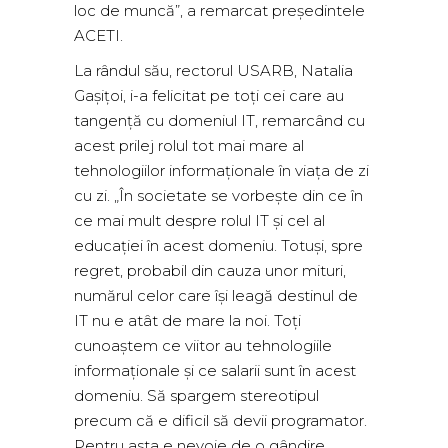
loc de muncă”, a remarcat președintele
ACETI.
La rândul său, rectorul USARB, Natalia
Gașițoi, i-a felicitat pe toți cei care au
tangență cu domeniul IT, remarcând cu
acest prilej rolul tot mai mare al
tehnologiilor informaționale în viața de zi
cu zi. „În societate se vorbește din ce în
ce mai mult despre rolul IT și cel al
educației în acest domeniu. Totuși, spre
regret, probabil din cauza unor mituri,
numărul celor care își leagă destinul de
IT nu e atât de mare la noi. Toți
cunoaștem ce viitor au tehnologiile
informaționale și ce salarii sunt în acest
domeniu. Să spargem stereotipul
precum că e dificil să devii programator.
Pentru asta e nevoie de o gândire