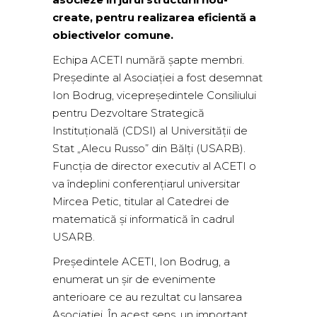
create, pentru realizarea eficientă a
obiectivelor comune.
Echipa ACETI numără șapte membri.
Președinte al Asociației a fost desemnat
Ion Bodrug, vicepreședintele Consiliului
pentru Dezvoltare Strategică
Instituţională (CDSI) al Universității de
Stat „Alecu Russo” din Bălți (USARB).
Funcția de director executiv al ACETI o
va îndeplini conferențiarul universitar
Mircea Petic, titular al Catedrei de
matematică și informatică în cadrul
USARB.
Președintele ACETI, Ion Bodrug, a
enumerat un șir de evenimente
anterioare ce au rezultat cu lansarea
Asociației. În acest sens, un important