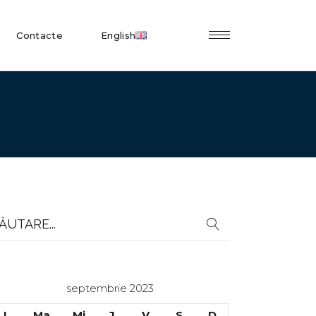
Contacte
English
earch
r:
septembrie 2023
L
Ma
Mi
J
V
S
D