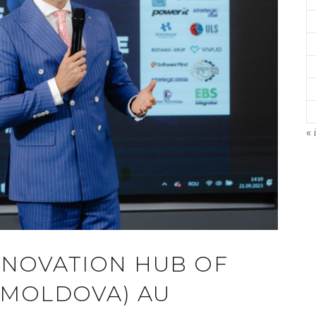
« 
©
A
INNOVATION HUB OF
 MOLDOVA) AU