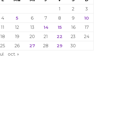
1
2
3
4
5
6
7
8
9
10
11
12
13
14
15
16
17
18
19
20
21
22
23
24
25
26
27
28
29
30
iul.
oct. »
 Copyright 2024. Toate drepturile rezervate.
CETI