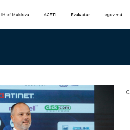
IH of Moldova
ACETI
Evaluator
egov.md
S
fo