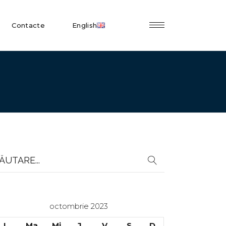
Contacte
English
earch
r:
octombrie 2023
L
Ma
Mi
J
V
S
D