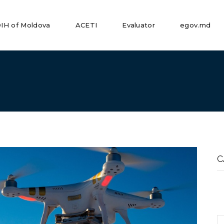
IH of Moldova
ACETI
Evaluator
egov.md
S
fo