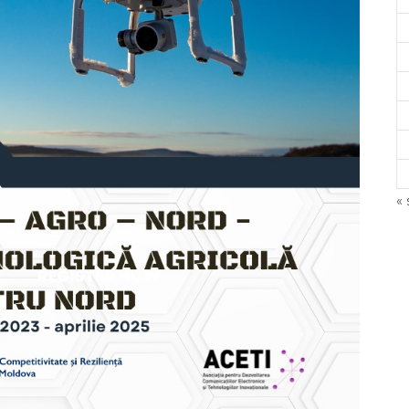
« 
©
A