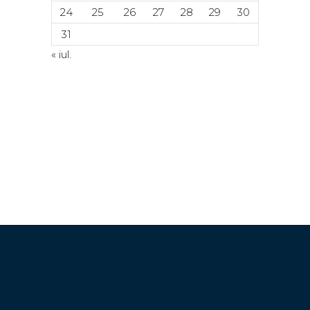
24
25
26
27
28
29
30
31
« iul.
© Copyright 2024. Toate drepturile
rezervate. ACETI