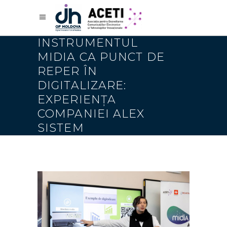
INSTRUMENTUL
MIDIA CA PUNCT DE
REPER ÎN
DIGITALIZARE:
EXPERIENȚA
COMPANIEI ALEX
SISTEM