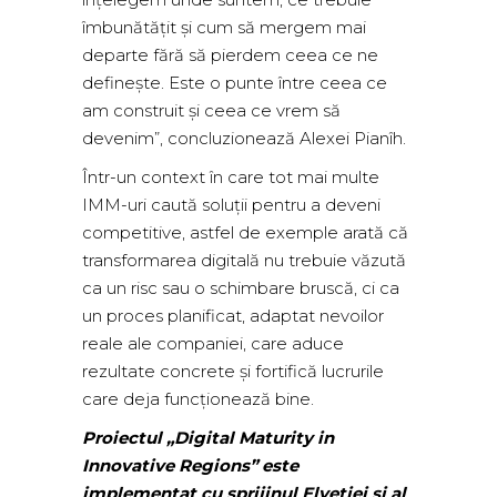
îmbunătățit și cum să mergem mai
departe fără să pierdem ceea ce ne
definește. Este o punte între ceea ce
am construit și ceea ce vrem să
devenim”, concluzionează Alexei Pianîh.
Într-un context în care tot mai multe
IMM-uri caută soluții pentru a deveni
competitive, astfel de exemple arată că
transformarea digitală nu trebuie văzută
ca un risc sau o schimbare bruscă, ci ca
un proces planificat, adaptat nevoilor
reale ale companiei, care aduce
rezultate concrete și fortifică lucrurile
care deja funcționează bine.
Proiectul „Digital Maturity in
Innovative Regions” este
implementat cu sprijinul Elveției și al