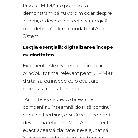
Practic, MIDIA ne permite să
demonstrăm că nu vorbim doar despre
intenții, ci despre o direcție strategică
bine definită”, afirmă fondatorul Alex
Sistem.
Lecția esențială: digitalizarea începe
cu claritatea
Experiența Alex Sistem confirmă un
principiu tot mai relevant pentru IMM-uri:
digitalizarea începe cu o evaluare
corectă a realității interne.
„Am înțeles că dezvoltarea unei
companii nu înseamnă doar să continui
ceea ce faci bine, ci și să vezi unde poți
deveni mai eficient. MIDIA ne-a oferit
exact această claritate, ne-a ajutat să
înțelegem unde suntem, ce trebuie