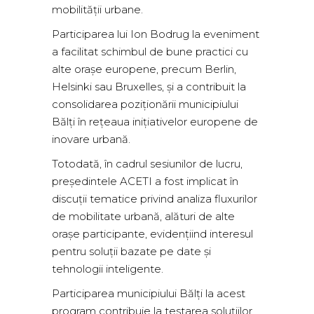
mobilității urbane.
Participarea lui Ion Bodrug la eveniment
a facilitat schimbul de bune practici cu
alte orașe europene, precum Berlin,
Helsinki sau Bruxelles, și a contribuit la
consolidarea poziționării municipiului
Bălți în rețeaua inițiativelor europene de
inovare urbană.
Totodată, în cadrul sesiunilor de lucru,
președintele ACETI a fost implicat în
discuții tematice privind analiza fluxurilor
de mobilitate urbană, alături de alte
orașe participante, evidențiind interesul
pentru soluții bazate pe date și
tehnologii inteligente.
Participarea municipiului Bălți la acest
program contribuie la testarea soluțiilor