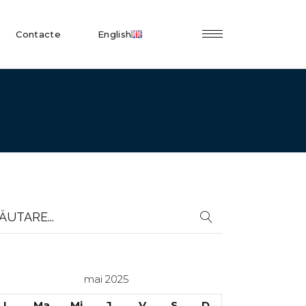
Contacte
English
earch
r:
mai 2025
L
Ma
Mi
J
V
S
D