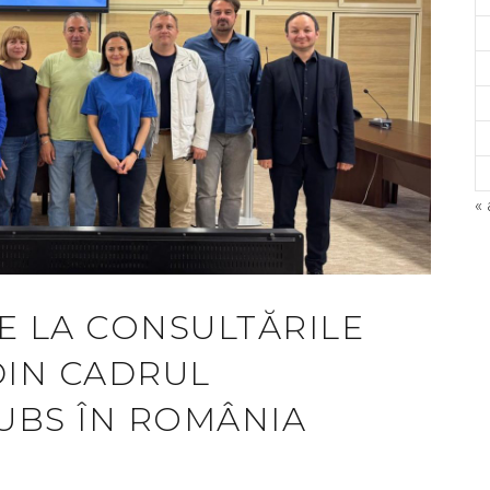
« 
©
TE LA CONSULTĂRILE
A
DIN CADRUL
UBS ÎN ROMÂNIA