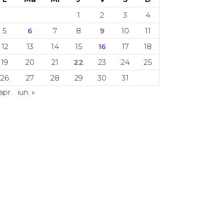
1
2
3
4
5
6
7
8
9
10
11
12
13
14
15
16
17
18
19
20
21
22
23
24
25
26
27
28
29
30
31
apr.
iun. »
 Copyright 2024. Toate drepturile rezervate.
CETI