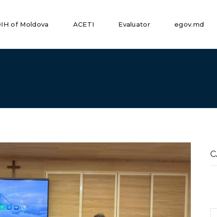
IH of Moldova
ACETI
Evaluator
egov.md
S
fo