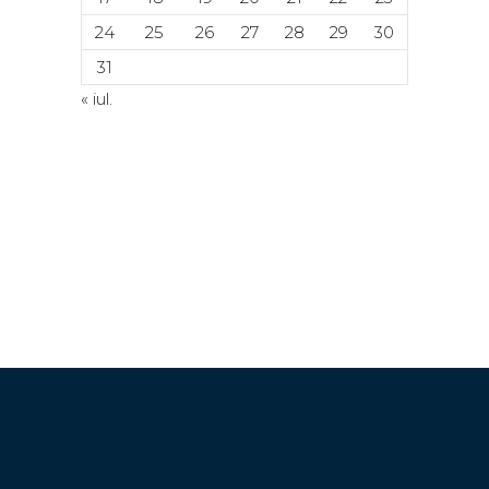
24
25
26
27
28
29
30
31
« iul.
© Copyright 2024. Toate drepturile
rezervate. ACETI