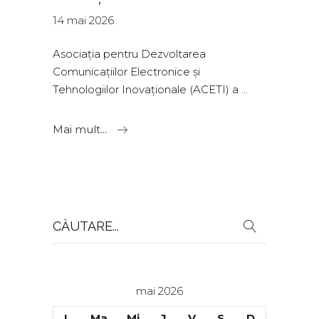
14 mai 2026
Asociația pentru Dezvoltarea
Comunicațiilor Electronice și
Tehnologiilor Inovaționale (ACETI) a
Mai mult...
Search
for:
mai 2026
L
Ma
Mi
J
V
S
D