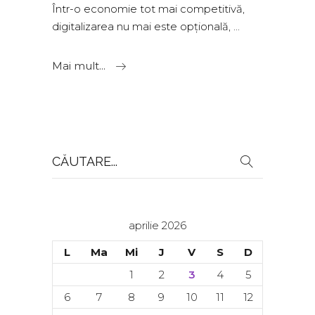
Într-o economie tot mai competitivă,
digitalizarea nu mai este opțională,
Mai mult...
Search
for:
aprilie 2026
L
Ma
Mi
J
V
S
D
1
2
3
4
5
6
7
8
9
10
11
12