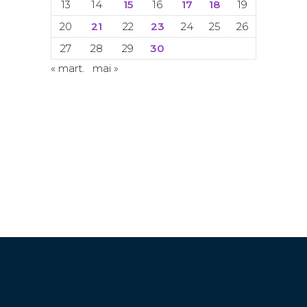
13
14
15
16
17
18
19
20
21
22
23
24
25
26
27
28
29
30
« mart.
mai »
© Copyright 2024. Toate drepturile
rezervate. ACETI