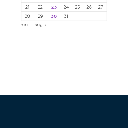
21
22
23
24
25
26
27
28
29
30
31
« iun.
aug. »
© Copyright 2024. Toate drepturile
rezervate. ACETI