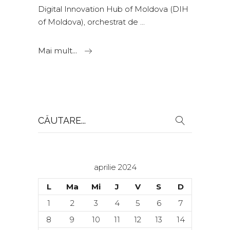
Digital Innovation Hub of Moldova (DIH
of Moldova), orchestrat de
Mai mult...
Search
for:
aprilie 2024
L
Ma
Mi
J
V
S
D
1
2
3
4
5
6
7
8
9
10
11
12
13
14