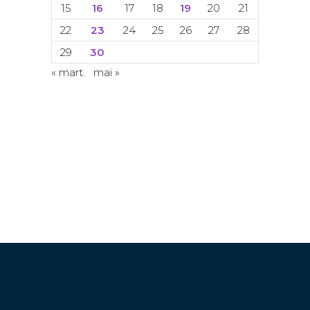
15
16
17
18
19
20
21
22
23
24
25
26
27
28
29
30
« mart.
mai »
© Copyright 2024. Toate drepturile
rezervate. ACETI