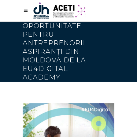
OPORTUNITATE
PENTRU
ANTREPRENORII
ASPIRANȚI DIN
MOLDOVA DE LA
EU4DIGITAL
ACADEMY