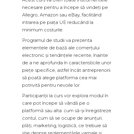
necesare pentru a începe să vindeți pe
Allegro, Amazon sau eBay, facilitând
intrarea pe piața UE reducând la
minimum costurile.
Programul de studii va prezenta
elementele de bază ale comerțului
electronic și tendințele recente, înainte
de a ne aprofunda în caracteristicile unor
piețe specifice, astfel încât antreprenorii
să poată alege platforma cea mai
potrivită pentru nevoile lor.
Participanții la curs vor explora modul în
care pot începe să vândă pe o
platformă sau alta: cum să-și înregistreze
contul, cum să se ocupe de anunțuri,
plăți, marketing, logistică, ce trebuie să
știe despre reglementările vamale și