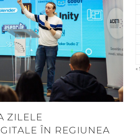
«
©
A
A ZILELE
GITALE ÎN REGIUNEA