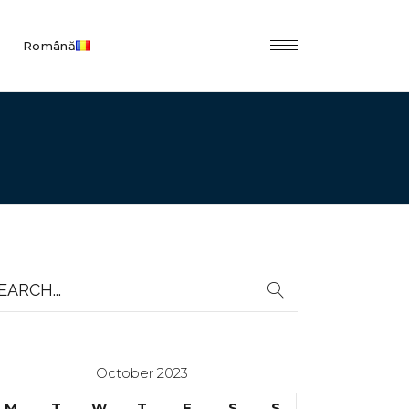
Română
earch
r:
October 2023
M
T
W
T
F
S
S