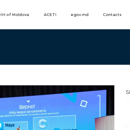
IH of Moldova
ACETI
egov.md
Contacts
S
fo