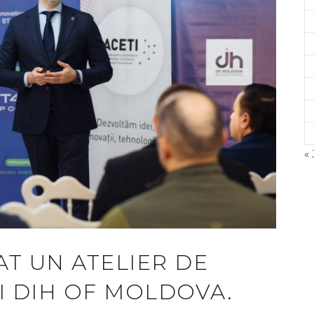
« 
©
A
AT UN ATELIER DE
I DIH OF MOLDOVA.