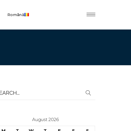
Română
earch
r:
August 2026
M
T
W
T
F
S
S