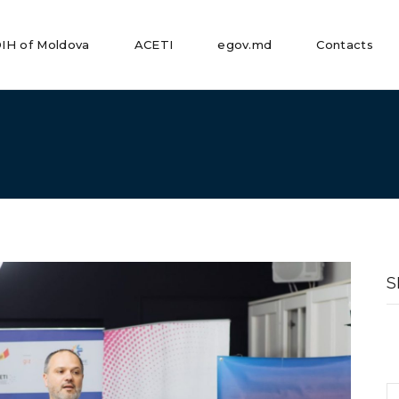
IH of Moldova
ACETI
egov.md
Contacts
S
fo