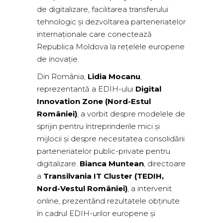
de digitalizare, facilitarea transferului
tehnologic și dezvoltarea parteneriatelor
internaționale care conectează
Republica Moldova la rețelele europene
de inovație.
Din România,
Lidia Mocanu
,
reprezentantă a EDIH-ului
Digital
Innovation Zone (Nord-Estul
României)
, a vorbit despre modelele de
sprijin pentru întreprinderile mici și
mijlocii și despre necesitatea consolidării
parteneriatelor public-private pentru
digitalizare.
Bianca Muntean
, directoare
a
Transilvania IT Cluster (TEDIH,
Nord-Vestul României)
, a intervenit
online, prezentând rezultatele obținute
în cadrul EDIH-urilor europene și