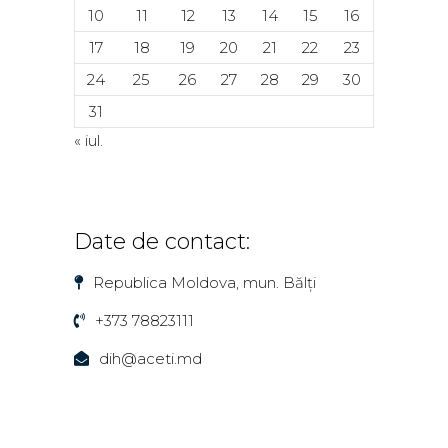
10
11
12
13
14
15
16
17
18
19
20
21
22
23
24
25
26
27
28
29
30
31
« iul.
Date de contact:
Republica Moldova, mun. Bălți
+373 78823111
dih@aceti.md