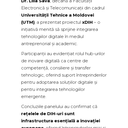
Dr. Lilia Sava
, decană a Facultății
Electronică și Telecomunicații din cadrul
Universității Tehnice a Moldovei
(UTM)
, a prezentat proiectul
xDIH
– o
inițiativă menită să sprijine integrarea
tehnologiilor digitale în mediul
antreprenorial și academic.
Participanții au evidențiat rolul hub-urilor
de inovare digitală ca centre de
competență, consiliere și transfer
tehnologic, oferind suport întreprinderilor
pentru adoptarea soluțiilor digitale și
pentru integrarea tehnologiilor
emergente.
Concluziile panelului au confirmat că
rețelele de DIH-uri sunt
infrastructura esențială a inovației
europene
, oferind întreprinderilor mici și