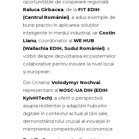
oportunitățile de cooperare regională.
Raluca Gîrbacea
, de la
FIT EDIH
(Centrul României)
, a adus exemple de
bune practici în aplicarea soluțiilor
inteligente în mediul industrial, iar
Costin
Lianu
, coordonator al
WE HUB
(Wallachia EDIH, Sudul României)
, a
vorbit despre dezvoltarea ecosistemelor
colaborative pentru inovare la nivel local
și european.
Din Ucraina,
Volodymyr Nochvai
,
reprezentant al
NOSC-UA DIH (EDIH
KyivHiTech)
, a oferit o perspectivă
asupra rezilienței și adaptării huburilor
digitale în contextul actual al țării sale,
demonstrând rolul crucial al inovației în
menținerea competitivității economice.