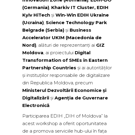
(Germania)
,
Kharkiv IT Cluster,
EDIH
Kyiv HiTech
și
Win-Win EDIH Ukraine
(Ucraina)
,
Science Technology Park
Belgrade (Serbia)
și
Business
Accelerator UKIM (Macedonia de
Nord)
, alături de reprezentanți ai
GIZ
Moldova
, ai proiectului
Digital
Transformation of SMEs in Eastern
Partnership Countries
și ai autorităților
și instituțiilor responsabile de digitalizare
din Republica Moldova, precum
Ministerul Dezvoltării Economice și
Digitalizării
și
Agenția de Guvernare
Electronică
.
Participarea EDIH „DIH of Moldova” la
acest workshop a oferit oportunitatea
de a promova serviciile hub-ului în fața