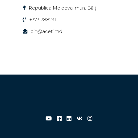
Republica Moldova, mun. Bălți
+373 78823111
dih@aceti.md