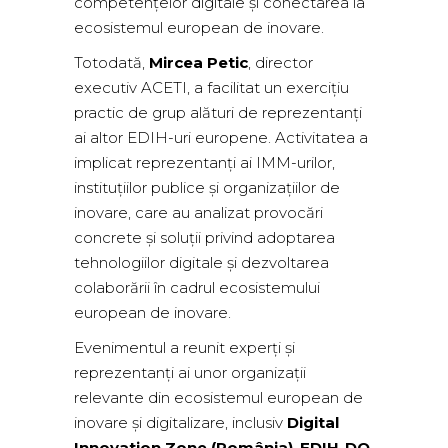
competențelor digitale și conectarea la
ecosistemul european de inovare.
Totodată,
Mircea Petic
, director
executiv ACETI, a facilitat un exercițiu
practic de grup alături de reprezentanți
ai altor EDIH-uri europene. Activitatea a
implicat reprezentanți ai IMM-urilor,
instituțiilor publice și organizațiilor de
inovare, care au analizat provocări
concrete și soluții privind adoptarea
tehnologiilor digitale și dezvoltarea
colaborării în cadrul ecosistemului
european de inovare.
Evenimentul a reunit experți și
reprezentanți ai unor organizații
relevante din ecosistemul european de
inovare și digitalizare, inclusiv
Digital
Innovation Zone (România)
,
EDIH-DO