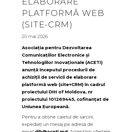
ELABORARE
PLATFORMĂ WEB
(SITE-CRM)
20 mai 2026
Asociația pentru Dezvoltarea
Comunicațiilor Electronice și
Tehnologiilor Inovaționale (ACETI)
anunță începutul procedurii de
achiziții de servicii de elaborare
platformă web (site+CRM) în cadrul
proiectului DIH of Moldova, nr
proiectului 101269445, cofinanțat de
Uniunea Europeană.
Pentru a obține caietul de sarcini,
expediați un mesaj pe adresa de
email
dih@aceti.md
. Așteptăm ofertele