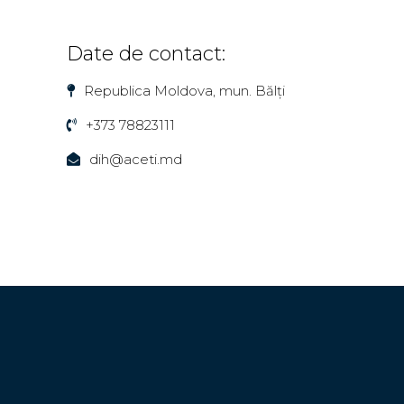
Date de contact:
Republica Moldova, mun. Bălți
+373 78823111
dih@aceti.md