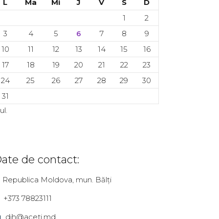
L
Ma
Mi
J
V
S
D
1
2
3
4
5
6
7
8
9
10
11
12
13
14
15
16
17
18
19
20
21
22
23
24
25
26
27
28
29
30
31
iul.
ate de contact:
Republica Moldova, mun. Bălți
+373 78823111
dih@aceti.md