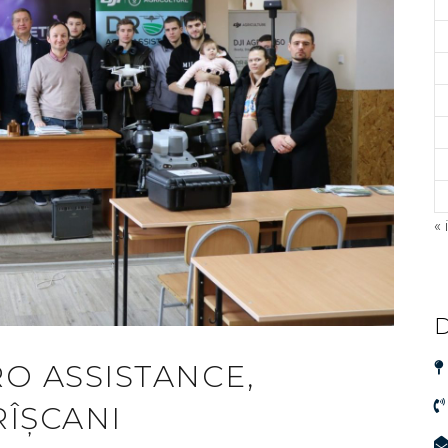
« 
D
RO ASSISTANCE,
RÎȘCANI