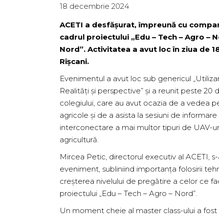
18 decembrie 2024
ACETI a desfășurat, împreună cu compan
cadrul proiectului „Edu – Tech – Agro – 
Nord”. Activitatea a avut loc în ziua de 
Rîșcani.
Evenimentul a avut loc sub genericul „Utiliza
Realități și perspective” și a reunit peste 20 d
colegiului, care au avut ocazia de a vedea 
agricole și de a asista la sesiuni de informar
interconectare a mai multor tipuri de UAV-ur
agricultură.
Mircea Petic, directorul executiv al ACETI, s-
eveniment, subliniind importanța folosirii teh
creșterea nivelului de pregătire a celor ce fac
proiectului „Edu – Tech – Agro – Nord”.
Un moment cheie al master class-ului a fost p