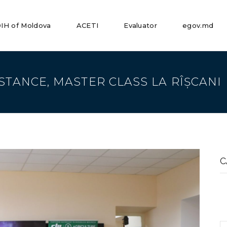
IH of Moldova
ACETI
Evaluator
egov.md
STANCE, MASTER CLASS LA RÎȘCANI
S
fo