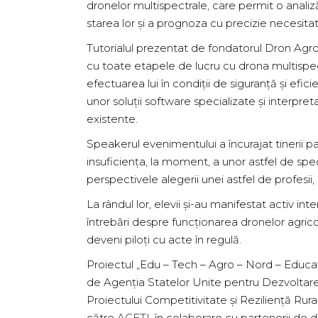
dronelor multispectrale, care permit o analiză
starea lor și a prognoza cu precizie necesitat
Tutorialul prezentat de fondatorul Dron Agro A
cu toate etapele de lucru cu drona multispect
efectuarea lui în condiții de siguranță și ef
unor soluții software specializate și interpret
existente.
Speakerul evenimentului a încurajat tinerii par
insuficiența, la moment, a unor astfel de spec
perspectivele alegerii unei astfel de profesii, i
La rândul lor, elevii și-au manifestat activ i
întrebări despre funcționarea dronelor agrico
deveni piloți cu acte în regulă.
Proiectul „Edu – Tech – Agro – Nord – Educa
de Agenția Statelor Unite pentru Dezvoltare 
Proiectului Competitivitate și Reziliență Ru
către
ACETI
, în colaborare cu partenerii de 