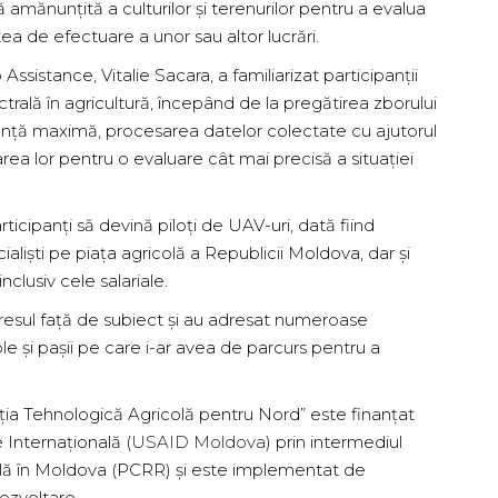
 amănunțită a culturilor și terenurilor pentru a evalua
ea de efectuare a unor sau altor lucrări.
ssistance, Vitalie Sacara, a familiarizat participanții
rală în agricultură, începând de la pregătirea zborului
iciență maximă, procesarea datelor colectate cu ajutorul
area lor pentru o evaluare cât mai precisă a situației
ticipanți să devină piloți de UAV-uri, dată fiind
ialiști pe piața agricolă a Republicii Moldova, dar și
nclusiv cele salariale.
nteresul față de subiect și au adresat numeroase
le și pașii pe care i-ar avea de parcurs pentru a
ția Tehnologică Agricolă pentru Nord” este finanțat
Internațională (
USAID Moldova
) prin intermediul
rală în Moldova (PCRR) și este implementat de
dezvoltare.