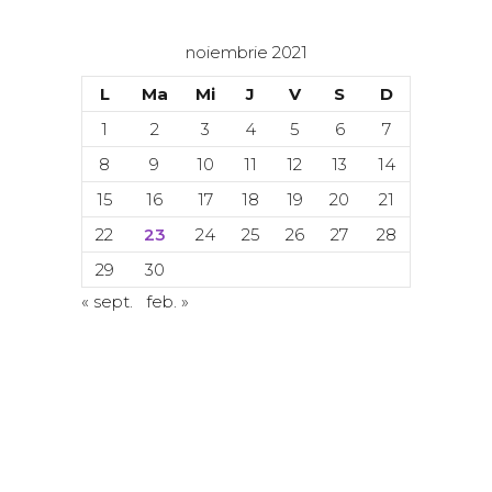
noiembrie 2021
L
Ma
Mi
J
V
S
D
1
2
3
4
5
6
7
8
9
10
11
12
13
14
15
16
17
18
19
20
21
22
23
24
25
26
27
28
29
30
« sept.
feb. »
© Copyright 2024. Toate drepturile
rezervate. ACETI