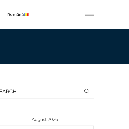
Română
earch
r:
August 2026