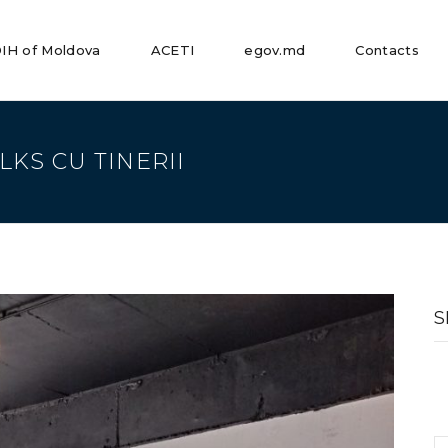
IH of Moldova
ACETI
egov.md
Contacts
ALKS CU TINERII
S
fo