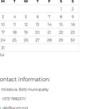
M
T
W
T
F
S
S
1
2
3
4
5
6
7
8
9
10
11
12
13
14
15
16
17
18
19
20
21
22
23
24
25
26
27
28
29
30
31
Jul
ontact information:
Moldova, Bălți municipality
+373 78823111
dih@aceti.md