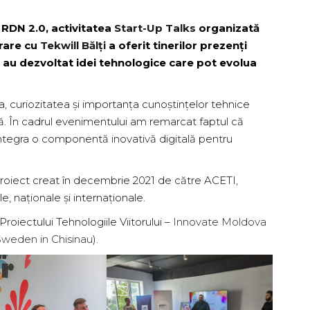
n RDN 2.0, activitatea
Start-Up Talks
organizată
rare cu
Tekwill Bălți
a oferit tinerilor prezenți
 au dezvoltat idei tehnologice care pot evolua
ea, curiozitatea și importanța cunoștințelor tehnice
să. În cadrul evenimentului
am remarcat faptul că
integra o componentă inovativă digitală pentru
roiect creat în decembrie 2021 de către ACETI,
 naționale și internaționale.
oiectului Tehnologiile Viitorului –
Innovate Moldova
weden in Chisinau
).