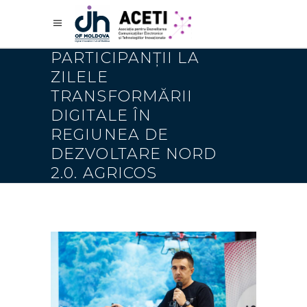
PARTICIPANȚII LA
ZILELE
TRANSFORMĂRII
DIGITALE ÎN
REGIUNEA DE
DEZVOLTARE NORD
2.0. AGRICOS