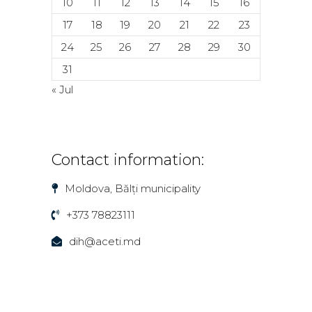
10
11
12
13
14
15
16
17
18
19
20
21
22
23
24
25
26
27
28
29
30
31
« Jul
Contact information:
Moldova, Bălți municipality
+373 78823111
dih@aceti.md