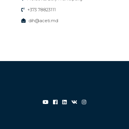
+373 78823111
dih@aceti.md